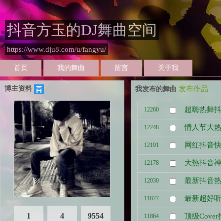
抖音方玉的DJ舞曲空间
https://www.dju8.com/u/fangyu/
首页
我的舞曲
留言
关于我
发布作品
博主资料
我发布的舞曲
超嗨热舞
12260
情人节大
12248
网红抖音
12191
大热抖音神
12178
最新抖音热
12030
最新超好
11877
1
4
9554
顶级Cove
11864