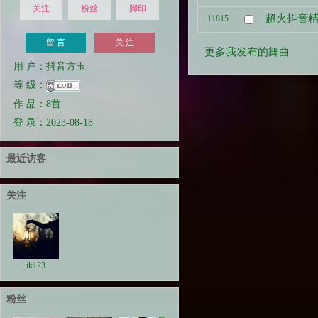
关注
粉丝
脚印
超火抖音
11815
留 言
关 注
更多我发布的舞曲
用 户：抖音方玉
等 级：
作 品：8首
登 录：2023-08-18
最近访客
关注
ik123
粉丝