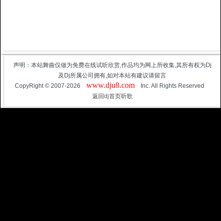
声明：本站舞曲仅做为免费在线试听欣赏,作品均为网上所收集,其所有权为Dj
及Dj所属公司拥有,如对本站有建议请留言
www.dju8.com
CopyRight © 2007-2026
Inc. All Rights Reserved
返回
dj
首页听歌
3