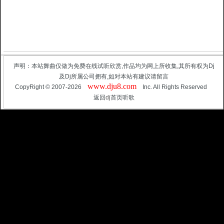
声明：本站舞曲仅做为免费在线试听欣赏,作品均为网上所收集,其所有权为Dj
及Dj所属公司拥有,如对本站有建议请留言
www.dju8.com
CopyRight © 2007-2026
Inc. All Rights Reserved
返回
dj
首页听歌
3