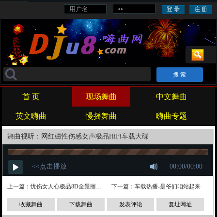
旋律
战歌
劲爆
喊麦
对唱
重鼓
酒吧
首 页
现场舞曲
中文舞曲
英文嗨曲
慢摇舞曲
嗨曲专题
舞曲视听：网红磁性伤感女声极品HiFi车载大碟
上一篇：
忧伤女人心极品8D全景丽音车载大碟
下一篇：
车载热播-是爷们咱站起来
收藏舞曲
下载舞曲
发表评论
复址网址