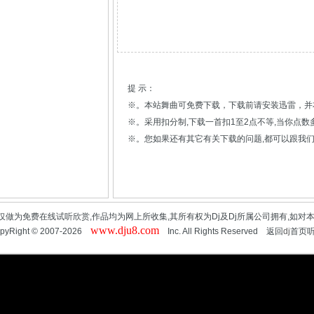
提 示：
※。本站舞曲可免费下载，下载前请安装迅雷，并
※。采用扣分制,下载一首扣1至2点不等,当你点
※。您如果还有其它有关下载的问题,都可以跟我们
仅做为免费在线试听欣赏,作品均为网上所收集,其所有权为Dj及Dj所属公司拥有,如对
www.dju8.com
pyRight © 2007-2026
Inc. All Rights Reserved 返回
dj
首页