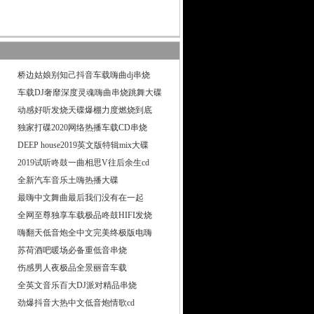
桥边姑娘别知己抖音车载嗨曲dj串烧
车载DJ奢靡深度灵魂嗨曲串烧跳舞大碟
动感好听发烧天碟爆棚力度燃烧到底
独家打碟2020网络热播车载CD串烧
DEEP house2019英文版特辑mix大碟
2019试听咚鼓一曲相思V往后余生cd
全新汽车音乐土嗨热播大碟
最嗨中文舞曲最后我们没有在一起
全网至尊独享车载极品咚鼓HIFI发烧
嗨翻天低音炮全中文完美终极版电嗨
苏荷酒吧暖场必备重低音串烧
伤感男人夜极品全景丽音车载
全英文音乐百大DJ派对精品串烧
劲爆抖音大热中文低音炮情歌cd