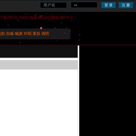
下载为宗旨,为您打造最动听的
Dj舞曲
试听平台！
战歌
劲爆
喊麦
对唱
重鼓
酒吧