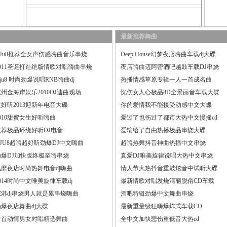
最新推荐舞曲
DJu8推荐全女声伤感嗨曲音乐串烧
Deep House幻梦夜店嗨曲车载dj大碟
2011圣诞打造绝版情歌对唱嗨曲串烧
夜店嗨曲迈阿密酒吧越鼓车载DJ串烧
ju8 时尚劲爆说唱RNB嗨曲dj
热播情感草原专辑一人一首成名曲
州金海岸娱乐2010DJ迪曲现场
忧伤女人心极品8D全景丽音车载大碟
超好听2013迎新年电音大碟
你的爱情我不能接受动感中文大蝶
010甜蜜女生好听嗨曲
爱过了也伤过了都市大热中文慢摇cd
推荐极品环绕好听DJ电音
爱输给了自由热播极品串烧大碟
DJU8超嗨超好听劲爆DJ中文嗨曲
超嗨热舞抖音神曲热播中文串烧
劲爆DJ加快版终极至嗨串烧
真爱DJ唯美旋律说唱大热中文串烧
风靡夜店时尚热舞电音dj嗨曲
情人节大热抖音重鼓炫音中试听大碟
014时尚中文唯美旋律车载dj
最新情歌对唱发烧清丽脱俗CD车载
深港dj串烧男人就是累串烧嗨曲
酒吧特辑劲爆中文舞曲串烧
劲爆夜店舞曲dj大碟
最新重量级狂嗨爆炸式车载CD
首首动情男女对唱精选舞曲
全中文加快悲伤重低音大热cd