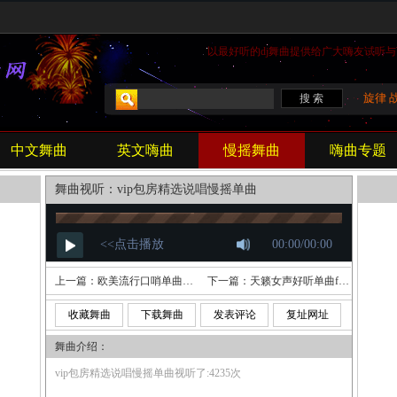
以最好听的
dj
舞曲提供给广大嗨友试听与
旋律
中文舞曲
英文嗨曲
慢摇舞曲
嗨曲专题
舞曲视听：vip包房精选说唱慢摇单曲
上一篇：
欧美流行口哨单曲Walk Away
下一篇：
天籁女声好听单曲faded越南鼓remix
收藏舞曲
下载舞曲
发表评论
复址网址
舞曲介绍：
vip包房精选说唱慢摇单曲视听了:4235次