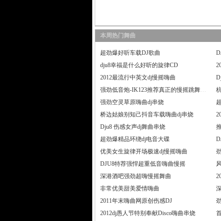
本周热门舞曲
超劲爆好听车载DJ歌曲
dju8幸福是什么好听的旋律CD
2012最流行中英文dj慢摇嗨曲
D
强劲低音炮-IK123推荐真正的慢摇跳舞大碟
杭
强劲空灵草原嗨曲dj串烧
桥边姑娘别知己抖音车载嗨曲dj串烧
2
Dju8 伤感女声dj舞曲串烧
超劲爆精品环绕dj电音大碟
优美女生旋律开场极速dj慢摇嗨曲
DJU8特荐强悍超重低音嗨曲慢摇
深港酒吧强劲超嗨慢摇舞曲
2
非常优美甜美爱情嗨曲
2011年末嗨曲网原创伤感DJ
2012dj愚人节特别奉献Disco嗨曲串烧