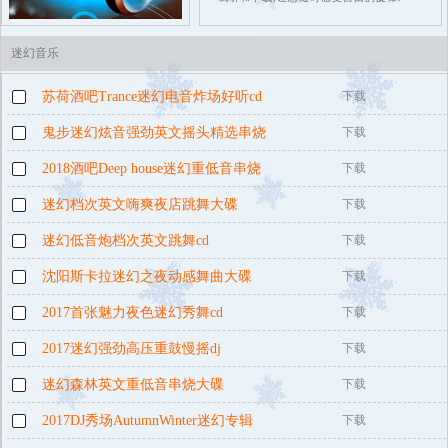
迷幻音乐
苏荷酒吧Trance迷幻电音炸场好听cd
下载
鬼步迷幻炫音强劲英文摇头精选串烧
下载
2018酒吧Deep house迷幻重低音串烧
下载
迷幻档次英文嗨爽夜店跳舞大碟
下载
迷幻低音炮档次英文跳舞cd
下载
沈阳斯卡拉迷幻之夜动感舞曲大碟
下载
2017首张魅力夜色迷幻秀舞cd
下载
2017迷幻强劲高压重鼓慢摇dj
下载
迷幻森林英文重低音串烧大碟
下载
2017DJ秀场AutumnWinter迷幻专辑
下载