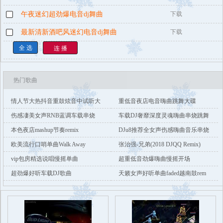
午夜迷幻超劲爆电音dj舞曲
下载
最新清新酒吧风迷幻电音dj舞曲
下载
热门歌曲
情人节大热抖音重鼓炫音中试听大
重低音夜店电音嗨曲跳舞大碟
伤感凄美女声RNB蓝调车载串烧
车载DJ奢靡深度灵魂嗨曲串烧跳舞
本色夜店mashup节奏remix
DJu8推荐全女声伤感嗨曲音乐串烧
欧美流行口哨单曲Walk Away
张治强-兄弟(2018 DJQQ Remix)
vip包房精选说唱慢摇单曲
超重低音劲爆嗨曲慢摇开场
超劲爆好听车载DJ歌曲
天籁女声好听单曲faded越南鼓rem