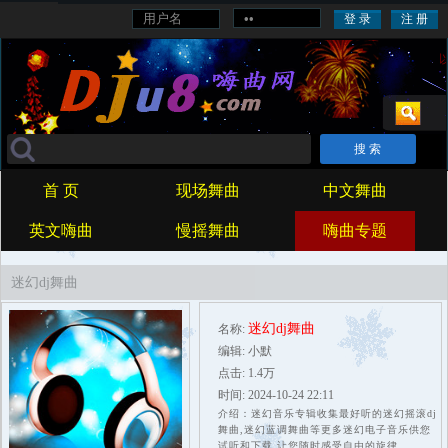
旋律
战歌
劲爆
喊麦
对唱
重鼓
酒吧
首 页
现场舞曲
中文舞曲
英文嗨曲
慢摇舞曲
嗨曲专题
迷幻dj舞曲
迷幻dj舞曲
名称:
编辑: 小默
点击: 1.4万
时间: 2024-10-24 22:11
介绍：迷幻音乐专辑收集最好听的迷幻摇滚dj
舞曲,迷幻蓝调舞曲等更多迷幻电子音乐供您
试听和下载,让您随时感受自由的旋律.