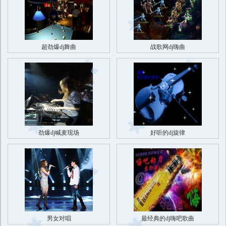
超劲爆dj舞曲
战歌网dj嗨曲
劲爆dj喊麦现场
好听的dj旋律
男女对唱
最经典的dj嗨吧歌曲