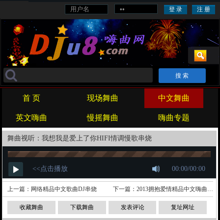
旋律
战歌
劲爆
喊麦
对唱
重鼓
酒吧
首 页
现场舞曲
中文舞曲
英文嗨曲
慢摇舞曲
嗨曲专题
舞曲视听：我想我是爱上了你HIFI情调慢歌串烧
上一篇：
网络精品中文歌曲DJ串烧
下一篇：
2013拥抱爱情精品中文嗨曲大碟
收藏舞曲
下载舞曲
发表评论
复址网址