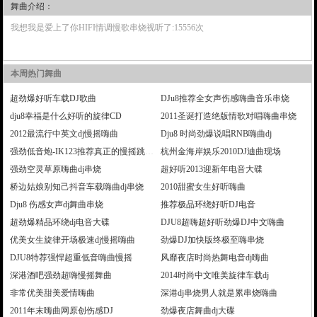
舞曲介绍：
我想我是爱上了你HIFI情调慢歌串烧视听了:15556次
本周热门舞曲
超劲爆好听车载DJ歌曲
DJu8推荐全女声伤感嗨曲音乐串烧
dju8幸福是什么好听的旋律CD
2011圣诞打造绝版情歌对唱嗨曲串烧
2012最流行中英文dj慢摇嗨曲
Dju8 时尚劲爆说唱RNB嗨曲dj
强劲低音炮-IK123推荐真正的慢摇跳舞大碟
杭州金海岸娱乐2010DJ迪曲现场
强劲空灵草原嗨曲dj串烧
超好听2013迎新年电音大碟
桥边姑娘别知己抖音车载嗨曲dj串烧
2010甜蜜女生好听嗨曲
Dju8 伤感女声dj舞曲串烧
推荐极品环绕好听DJ电音
超劲爆精品环绕dj电音大碟
DJU8超嗨超好听劲爆DJ中文嗨曲
优美女生旋律开场极速dj慢摇嗨曲
劲爆DJ加快版终极至嗨串烧
DJU8特荐强悍超重低音嗨曲慢摇
风靡夜店时尚热舞电音dj嗨曲
深港酒吧强劲超嗨慢摇舞曲
2014时尚中文唯美旋律车载dj
非常优美甜美爱情嗨曲
深港dj串烧男人就是累串烧嗨曲
2011年末嗨曲网原创伤感DJ
劲爆夜店舞曲dj大碟