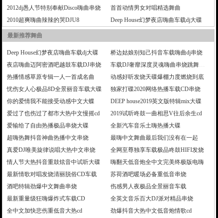
2012dj愚人节特别奉献Disco嗨曲串烧
首首动情男女对唱精选舞曲
2010超爽嗨曲辣辣的哭DJU8
Deep House幻梦夜店嗨曲车载dj大碟
最新推荐舞曲
Deep House幻梦夜店嗨曲车载dj大碟
桥边姑娘别知己抖音车载嗨曲dj串烧
夜店嗨曲迈阿密酒吧越鼓车载DJ串烧
车载DJ奢靡深度灵魂嗨曲串烧跳舞大碟
热播情感草原专辑一人一首成名曲
动感好听发烧天碟爆棚力度燃烧到底
忧伤女人心极品8D全景丽音车载大碟
独家打碟2020网络热播车载CD串烧
你的爱情我不能接受动感中文大蝶
DEEP house2019英文版特辑mix大碟
爱过了也伤过了都市大热中文慢摇cd
2019试听咚鼓一曲相思V往后余生cd
爱输给了自由热播极品串烧大碟
全新汽车音乐土嗨热播大碟
超嗨热舞抖音神曲热播中文串烧
最嗨中文舞曲最后我们没有在一起
真爱DJ唯美旋律说唱大热中文串烧
全网至尊独享车载极品咚鼓HIFI发烧
情人节大热抖音重鼓炫音中试听大碟
嗨翻天低音炮全中文完美终极版电嗨
最新情歌对唱发烧清丽脱俗CD车载
苏荷酒吧暖场必备重低音串烧
酒吧特辑劲爆中文舞曲串烧
伤感男人夜极品全景丽音车载
最新重量级狂嗨爆炸式车载CD
全英文音乐百大DJ派对精品串烧
全中文加快悲伤重低音大热cd
劲爆抖音大热中文低音炮情歌cd