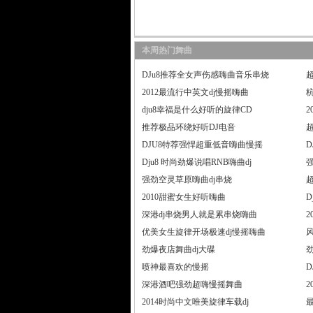
本周热门舞曲
DJu8推荐全女声伤感嗨曲音乐串烧
2012最流行中英文dj慢摇嗨曲
杭
dju8幸福是什么好听的旋律CD
推荐极品环绕好听DJ电音
DJU8特荐强悍超重低音嗨曲慢摇
Dju8 时尚劲爆说唱RNB嗨曲dj
强劲空灵草原嗨曲dj串烧
2010甜蜜女生好听嗨曲
D
深港dj串烧男人就是累串烧嗨曲
2
优美女生旋律开场极速dj慢摇嗨曲
劲爆夜店舞曲dj大碟
喷神最喜欢的慢摇
D
深港酒吧强劲超嗨慢摇舞曲
2
2014时尚中文唯美旋律车载dj