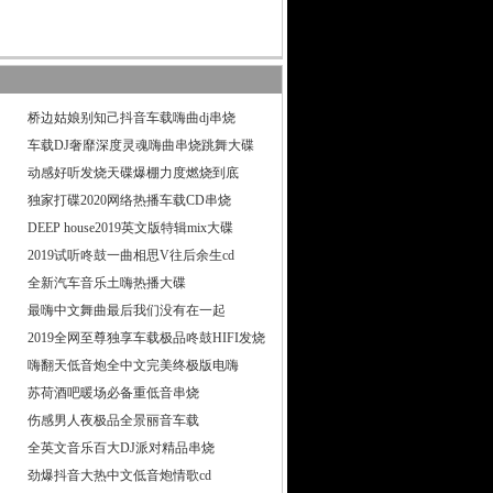
桥边姑娘别知己抖音车载嗨曲dj串烧
车载DJ奢靡深度灵魂嗨曲串烧跳舞大碟
动感好听发烧天碟爆棚力度燃烧到底
独家打碟2020网络热播车载CD串烧
DEEP house2019英文版特辑mix大碟
2019试听咚鼓一曲相思V往后余生cd
全新汽车音乐土嗨热播大碟
最嗨中文舞曲最后我们没有在一起
2019全网至尊独享车载极品咚鼓HIFI发烧
嗨翻天低音炮全中文完美终极版电嗨
苏荷酒吧暖场必备重低音串烧
伤感男人夜极品全景丽音车载
全英文音乐百大DJ派对精品串烧
劲爆抖音大热中文低音炮情歌cd