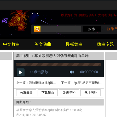
以最好听的
dj
舞曲提供给广大嗨友试听与
旋律
中文舞曲
英文嗨曲
慢摇舞曲
嗨曲专题
舞曲视听：草原亲密恋人强劲节奏dj嗨曲串烧
上一篇：
强劲重鼓旋律dj嗨曲串烧
下一篇：
dju8性感男声现场hip说唱
收藏舞曲
下载舞曲
发表评论
复址网址
舞曲介绍：
草原亲密恋人强劲节奏dj嗨曲串烧视听了:8088次
发布时间：2012-05-07