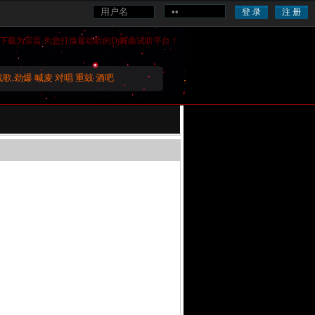
下载为宗旨,为您打造最动听的
Dj舞曲
试听平台！
战歌
劲爆
喊麦
对唱
重鼓
酒吧