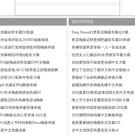
最新推荐舞曲
超劲爆好听车载DJ歌曲
Deep House幻梦夜店嗨曲车载dj大碟
州金海岸娱乐2010DJ迪曲现场
夜店嗨曲迈阿密酒吧越鼓车载DJ串烧
2011圣诞打造绝版情歌对唱嗨曲串烧
热播情感草原专辑一人一首成名曲
超劲爆精品环绕dj电音大碟
忧伤女人心极品8D全景丽音车载大碟
DJU8超嗨超好听劲爆DJ中文嗨曲
你的爱情我不能接受动感中文大蝶
强劲低音炮-IK123推荐真正的慢摇跳舞大碟
爱过了也伤过了都市大热中文慢摇cd
超好听2013迎新年电音大碟
爱输给了自由热播极品串烧大碟
ju8 伤感女声dj舞曲串烧
超嗨热舞抖音神曲热播中文串烧
011年末嗨曲网原创伤感DJ
2019真爱DJ唯美旋律说唱大热中文串烧
风靡夜店时尚热舞电音dj嗨曲
情人节大热抖音重鼓炫音中试听大碟
劲爆DJ加快版终极至嗨串烧
最新情歌对唱发烧清丽脱俗CD车载
JU8舞曲在你心里有谁-Dj小亚
2019酒吧特辑劲爆中文舞曲串烧
012dj愚人节特别奉献Disco嗨曲串烧
最新重量级狂嗨爆炸式车载CD
最新中文劲爆连曲
全中文加快悲伤重低音大热cd