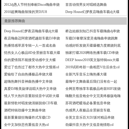
2012dj愚人节特别奉献Disco嗨曲串烧
首首动情男女对唱精选舞曲
2010超爽嗨曲辣辣的哭DJU8
Deep House幻梦夜店嗨曲车载dj大碟
最新推荐舞曲
Deep House幻梦夜店嗨曲车载dj大碟
桥边姑娘别知己抖音车载嗨曲dj串烧
夜店嗨曲迈阿密酒吧越鼓车载DJ串烧
车载DJ奢靡深度灵魂嗨曲串烧跳舞大碟
热播情感草原专辑一人一首成名曲
动感好听发烧天碟爆棚力度燃烧到底
忧伤女人心极品8D全景丽音车载大碟
独家打碟2020网络热播车载CD串烧
你的爱情我不能接受动感中文大蝶
DEEP house2019英文版特辑mix大碟
爱过了也伤过了都市大热中文慢摇cd
2019试听咚鼓一曲相思V往后余生cd
爱输给了自由热播极品串烧大碟
全新汽车音乐土嗨热播大碟
超嗨热舞抖音神曲热播中文串烧
最嗨中文舞曲最后我们没有在一起
真爱DJ唯美旋律说唱大热中文串烧
全网至尊独享车载极品咚鼓HIFI发烧
情人节大热抖音重鼓炫音中试听大碟
嗨翻天低音炮全中文完美终极版电嗨
最新情歌对唱发烧清丽脱俗CD车载
苏荷酒吧暖场必备重低音串烧
酒吧特辑劲爆中文舞曲串烧
伤感男人夜极品全景丽音车载
最新重量级狂嗨爆炸式车载CD
全英文音乐百大DJ派对精品串烧
全中文加快悲伤重低音大热cd
劲爆抖音大热中文低音炮情歌cd