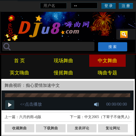
旋律
战歌
劲爆
喊麦
对唱
重鼓
酒吧
首 页
现场舞曲
中文舞曲
英文嗨曲
慢摇舞曲
嗨曲专题
舞曲视听：痴心爱情加速中文
上一篇：
六月的雨-dj版
下一篇：
中文2005（下辈子不做男人)
收藏舞曲
下载舞曲
发表评论
复址网址