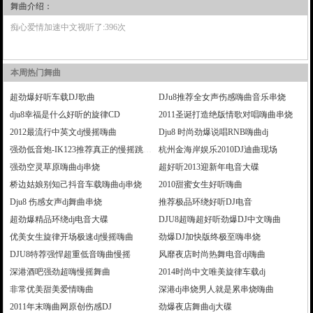
舞曲介绍：
痴心爱情加速中文视听了:396次
本周热门舞曲
超劲爆好听车载DJ歌曲
DJu8推荐全女声伤感嗨曲音乐串烧
dju8幸福是什么好听的旋律CD
2011圣诞打造绝版情歌对唱嗨曲串烧
2012最流行中英文dj慢摇嗨曲
Dju8 时尚劲爆说唱RNB嗨曲dj
强劲低音炮-IK123推荐真正的慢摇跳舞大碟
杭州金海岸娱乐2010DJ迪曲现场
强劲空灵草原嗨曲dj串烧
超好听2013迎新年电音大碟
桥边姑娘别知己抖音车载嗨曲dj串烧
2010甜蜜女生好听嗨曲
Dju8 伤感女声dj舞曲串烧
推荐极品环绕好听DJ电音
超劲爆精品环绕dj电音大碟
DJU8超嗨超好听劲爆DJ中文嗨曲
优美女生旋律开场极速dj慢摇嗨曲
劲爆DJ加快版终极至嗨串烧
DJU8特荐强悍超重低音嗨曲慢摇
风靡夜店时尚热舞电音dj嗨曲
深港酒吧强劲超嗨慢摇舞曲
2014时尚中文唯美旋律车载dj
非常优美甜美爱情嗨曲
深港dj串烧男人就是累串烧嗨曲
2011年末嗨曲网原创伤感DJ
劲爆夜店舞曲dj大碟