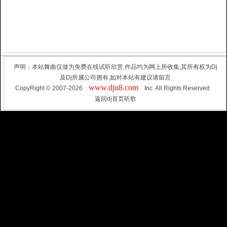
声明：本站舞曲仅做为免费在线试听欣赏,作品均为网上所收集,其所有权为Dj
及Dj所属公司拥有,如对本站有建议请留言
www.dju8.com
CopyRight © 2007-2026
Inc. All Rights Reserved
返回
dj
首页听歌
3