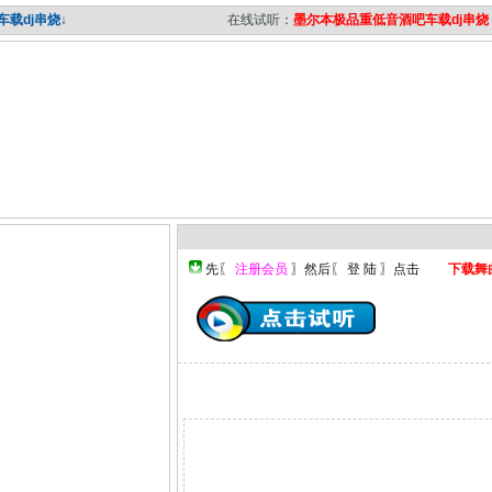
载dj串烧↓
在线试听：
墨尔本极品重低音酒吧车载dj串烧
下载舞