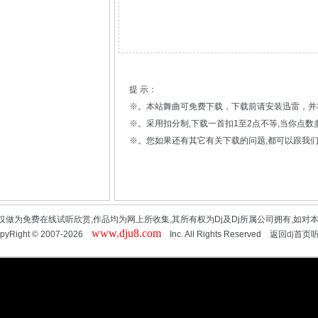
提 示：
※。本站舞曲可免费下载，下载前请安装迅雷，并
※。采用扣分制,下载一首扣1至2点不等,当你点
※。您如果还有其它有关下载的问题,都可以跟我们
仅做为免费在线试听欣赏,作品均为网上所收集,其所有权为Dj及Dj所属公司拥有,如对
www.dju8.com
pyRight © 2007-2026
Inc. All Rights Reserved 返回
dj
首页