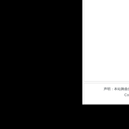
声明：本站舞曲
Co
3