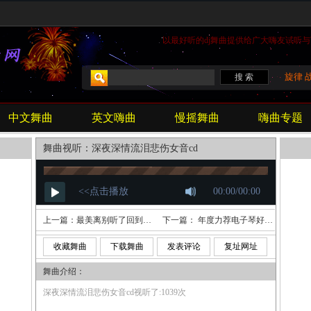
以最好听的
dj
舞曲提供给广大嗨友试听与
旋律
中文舞曲
英文嗨曲
慢摇舞曲
嗨曲专题
舞曲视听：深夜深情流泪悲伤女音cd
上一篇：
最美离别听了回到青春的时代
下一篇：
年度力荐电子琴好听嗨翻天试听cd
收藏舞曲
下载舞曲
发表评论
复址网址
舞曲介绍：
深夜深情流泪悲伤女音cd视听了:1039次