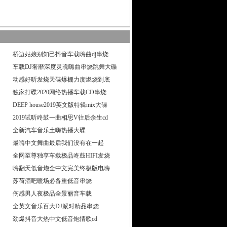
桥边姑娘别知己抖音车载嗨曲dj串烧
车载DJ奢靡深度灵魂嗨曲串烧跳舞大碟
动感好听发烧天碟爆棚力度燃烧到底
独家打碟2020网络热播车载CD串烧
DEEP house2019英文版特辑mix大碟
2019试听咚鼓一曲相思V往后余生cd
全新汽车音乐土嗨热播大碟
最嗨中文舞曲最后我们没有在一起
全网至尊独享车载极品咚鼓HIFI发烧
嗨翻天低音炮全中文完美终极版电嗨
苏荷酒吧暖场必备重低音串烧
伤感男人夜极品全景丽音车载
全英文音乐百大DJ派对精品串烧
劲爆抖音大热中文低音炮情歌cd