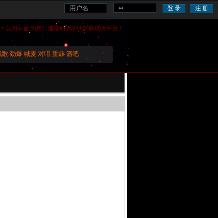
下载为宗旨,为您打造最动听的
Dj舞曲
试听平台！
战歌
劲爆
喊麦
对唱
重鼓
酒吧