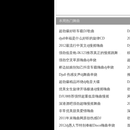
本周热门舞曲
超劲爆好听车载DJ歌曲
dju8幸福是什么好听的旋律CD
2012最流行中英文dj慢摇嗨曲
D
强劲低音炮-IK123推荐真正的慢摇跳舞大碟
杭
强劲空灵草原嗨曲dj串烧
桥边姑娘别知己抖音车载嗨曲dj串烧
2
Dju8 伤感女声dj舞曲串烧
超劲爆精品环绕dj电音大碟
优美女生旋律开场极速dj慢摇嗨曲
DJU8特荐强悍超重低音嗨曲慢摇
深港酒吧强劲超嗨慢摇舞曲
2
非常优美甜美爱情嗨曲
2011年末嗨曲网原创伤感DJ
2012dj愚人节特别奉献Disco嗨曲串烧