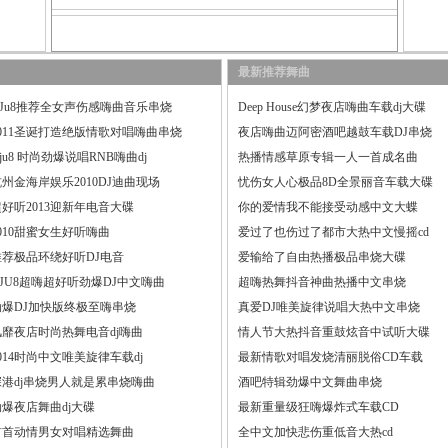
最新推荐舞曲
DJu8推荐全女声伤感嗨曲音乐串烧
Deep House幻梦夜店嗨曲车载dj大碟
2011圣诞打造绝版情歌对唱嗨曲串烧
夜店嗨曲迈阿密酒吧越鼓车载DJ串烧
ju8 时尚劲爆说唱RNB嗨曲dj
热播情感草原专辑一人一首成名曲
州金海岸娱乐2010DJ迪曲现场
忧伤女人心极品8D全景丽音车载大碟
超好听2013迎新年电音大碟
你的爱情我不能接受动感中文大蝶
010甜蜜女生好听嗨曲
爱过了也伤过了都市大热中文慢摇cd
推荐极品环绕好听DJ电音
爱输给了自由热播极品串烧大碟
DJU8超嗨超好听劲爆DJ中文嗨曲
超嗨热舞抖音神曲热播中文串烧
劲爆DJ加快版终极至嗨串烧
真爱DJ唯美旋律说唱大热中文串烧
风靡夜店时尚热舞电音dj嗨曲
情人节大热抖音重鼓炫音中试听大碟
014时尚中文唯美旋律车载dj
最新情歌对唱发烧清丽脱俗CD车载
深港dj串烧男人就是累串烧嗨曲
酒吧特辑劲爆中文舞曲串烧
劲爆夜店舞曲dj大碟
最新重量级狂嗨爆炸式车载CD
首首动情男女对唱精选舞曲
全中文加快悲伤重低音大热cd