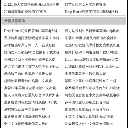
2012dj愚人节特别奉献Disco嗨曲串烧
首首动情男女对唱精选舞曲
2010超爽嗨曲辣辣的哭DJU8
Deep House幻梦夜店嗨曲车载dj大碟
最新推荐舞曲
Deep House幻梦夜店嗨曲车载dj大碟
桥边姑娘别知己抖音车载嗨曲dj串烧
夜店嗨曲迈阿密酒吧越鼓车载DJ串烧
车载DJ奢靡深度灵魂嗨曲串烧跳舞大碟
热播情感草原专辑一人一首成名曲
动感好听发烧天碟爆棚力度燃烧到底
忧伤女人心极品8D全景丽音车载大碟
独家打碟2020网络热播车载CD串烧
你的爱情我不能接受动感中文大蝶
DEEP house2019英文版特辑mix大碟
爱过了也伤过了都市大热中文慢摇cd
2019试听咚鼓一曲相思V往后余生cd
爱输给了自由热播极品串烧大碟
全新汽车音乐土嗨热播大碟
超嗨热舞抖音神曲热播中文串烧
最嗨中文舞曲最后我们没有在一起
真爱DJ唯美旋律说唱大热中文串烧
全网至尊独享车载极品咚鼓HIFI发烧
情人节大热抖音重鼓炫音中试听大碟
嗨翻天低音炮全中文完美终极版电嗨
最新情歌对唱发烧清丽脱俗CD车载
苏荷酒吧暖场必备重低音串烧
酒吧特辑劲爆中文舞曲串烧
伤感男人夜极品全景丽音车载
最新重量级狂嗨爆炸式车载CD
全英文音乐百大DJ派对精品串烧
全中文加快悲伤重低音大热cd
劲爆抖音大热中文低音炮情歌cd