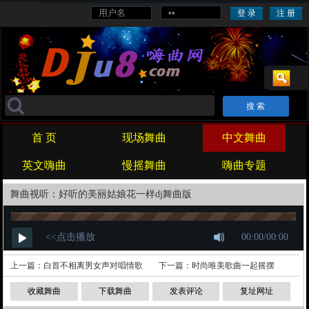
旋律
战歌
劲爆
喊麦
对唱
重鼓
酒吧
首 页
现场舞曲
中文舞曲
英文嗨曲
慢摇舞曲
嗨曲专题
舞曲视听：好听的美丽姑娘花一样dj舞曲版
上一篇：
白首不相离男女声对唱情歌
下一篇：
时尚唯美歌曲一起摇摆
收藏舞曲
下载舞曲
发表评论
复址网址