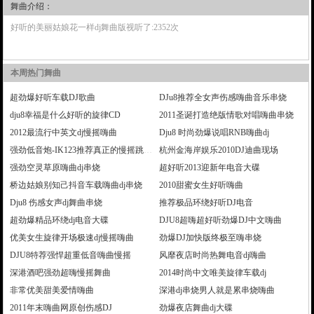
舞曲介绍：
好听的美丽姑娘花一样dj舞曲版视听了:2352次
本周热门舞曲
超劲爆好听车载DJ歌曲
DJu8推荐全女声伤感嗨曲音乐串烧
dju8幸福是什么好听的旋律CD
2011圣诞打造绝版情歌对唱嗨曲串烧
2012最流行中英文dj慢摇嗨曲
Dju8 时尚劲爆说唱RNB嗨曲dj
强劲低音炮-IK123推荐真正的慢摇跳舞大碟
杭州金海岸娱乐2010DJ迪曲现场
强劲空灵草原嗨曲dj串烧
超好听2013迎新年电音大碟
桥边姑娘别知己抖音车载嗨曲dj串烧
2010甜蜜女生好听嗨曲
Dju8 伤感女声dj舞曲串烧
推荐极品环绕好听DJ电音
超劲爆精品环绕dj电音大碟
DJU8超嗨超好听劲爆DJ中文嗨曲
优美女生旋律开场极速dj慢摇嗨曲
劲爆DJ加快版终极至嗨串烧
DJU8特荐强悍超重低音嗨曲慢摇
风靡夜店时尚热舞电音dj嗨曲
深港酒吧强劲超嗨慢摇舞曲
2014时尚中文唯美旋律车载dj
非常优美甜美爱情嗨曲
深港dj串烧男人就是累串烧嗨曲
2011年末嗨曲网原创伤感DJ
劲爆夜店舞曲dj大碟