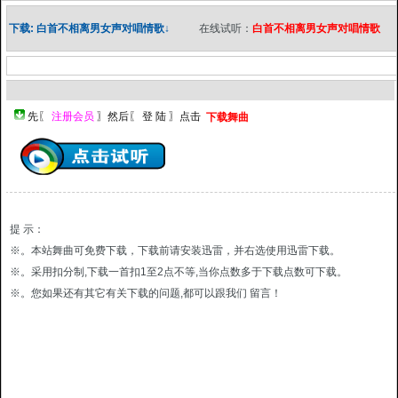
下载: 白首不相离男女声对唱情歌↓
在线试听：
白首不相离男女声对唱情歌
下载舞曲
提 示：
※。本站舞曲可免费下载，下载前请安装迅雷，并右选使用迅雷下载。
※。采用扣分制,下载一首扣1至2点不等,当你点数多于下载点数可下载。
※。您如果还有其它有关下载的问题,都可以跟我们 留言！